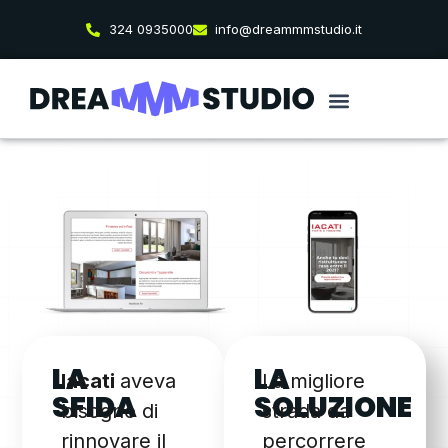
324 0935000
info@dreammmstudio.it
LA
LA
Iacati
aveva
La migliore
SFIDA
SOLUZIONE
bisogno di
strada da
rinnovare il
percorrere