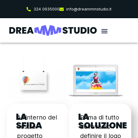
324 0935000
info@dreammmstudio.it
LA
LA
All’interno del
Prima di tutto
SFIDA
SOLUZIONE
nostro
dovevamo
progetto
definire il logo