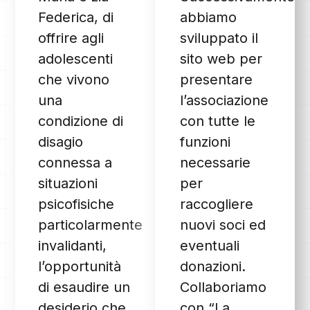
Federica, di
abbiamo
offrire agli
sviluppato il
adolescenti
sito web per
che vivono
presentare
una
l’associazione
condizione di
con tutte le
disagio
funzioni
connessa a
necessarie
situazioni
per
psicofisiche
raccogliere
particolarmente
nuovi soci ed
invalidanti,
eventuali
l’opportunità
donazioni.
di esaudire un
Collaboriamo
desiderio che
con “La