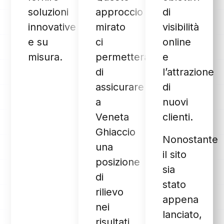
soluzioni
approccio
di
innovative
mirato
visibilità
e su
ci
online
misura.
permetterà
e
di
l’attrazione
assicurare
di
a
nuovi
Veneta
clienti.
Ghiaccio
Nonostante
una
il sito
posizione
sia
di
stato
rilievo
appena
nei
lanciato,
risultati