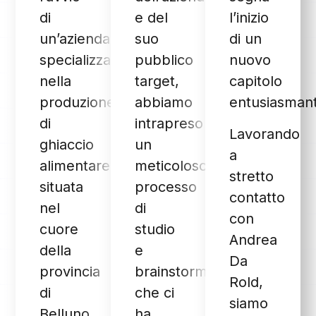
di
e del
l’inizio
un’azienda
suo
di un
specializzata
pubblico
nuovo
nella
target,
capitolo
produzione
abbiamo
entusiasman
di
intrapreso
Lavorando
ghiaccio
un
a
alimentare,
meticoloso
stretto
situata
processo
contatto
nel
di
con
cuore
studio
Andrea
della
e
Da
provincia
brainstorming,
Rold,
di
che ci
siamo
Belluno.
ha