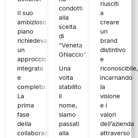
riusciti
condotti
Il suo
a
alla
ambizioso
creare
scelta
piano
un
di
richiedeva
brand
“Veneta
un
distintivo
Ghiaccio”.
approccio
e
integrato
Una
riconoscibile
e
volta
incarnando
completo.
stabilito
la
La
il
visione
prima
nome,
e i
fase
siamo
valori
della
passati
dell’azienda
collaborazione
alla
attraverso