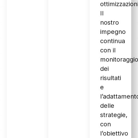
ottimizzazioni
Il
nostro
impegno
continua
con il
monitoraggi
dei
risultati
e
l’adattament
delle
strategie,
con
l’obiettivo