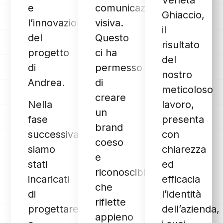
Veneta
e
comunicazione
Ghiaccio,
l’innovazione
visiva.
il
del
Questo
risultato
progetto
ci ha
del
di
permesso
nostro
Andrea.
di
meticoloso
creare
Nella
lavoro,
un
fase
presenta
brand
successiva,
con
coeso
siamo
chiarezza
e
stati
ed
riconoscibile,
incaricati
efficacia
che
di
l’identità
riflette
progettare
dell’azienda,
appieno