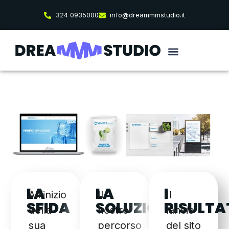
324 0935000
info@dreammmstudio.it
LA
LA
I
All’inizio
Il
Il
SFIDA
SOLUZIONE
RISULTA
della
nostro
lancio
sua
percorso
del sito