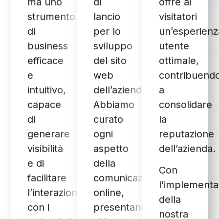
ma uno
di
offre ai
strumento
lancio
visitatori
di
per lo
un’esperienz
business
sviluppo
utente
efficace
del sito
ottimale,
e
web
contribuend
intuitivo,
dell’azienda.
a
capace
Abbiamo
consolidare
di
curato
la
generare
ogni
reputazione
visibilità
aspetto
dell’azienda.
e di
della
Con
facilitare
comunicazione
l’implementa
l’interazione
online,
della
con i
presentando
nostra