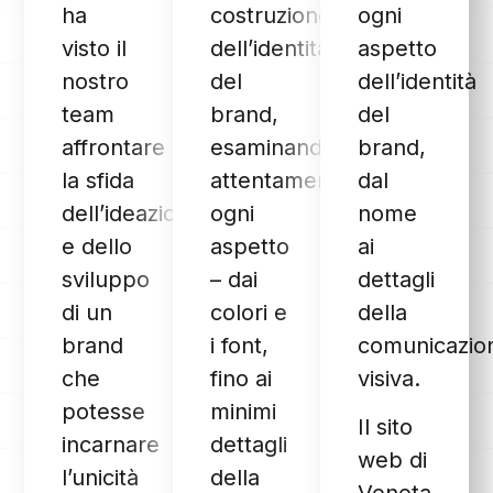
ha
costruzione
ogni
visto il
dell’identità
aspetto
nostro
del
dell’identità
team
brand,
del
affrontare
esaminando
brand,
la sfida
attentamente
dal
dell’ideazione
ogni
nome
e dello
aspetto
ai
sviluppo
– dai
dettagli
di un
colori e
della
brand
i font,
comunicazio
che
fino ai
visiva.
potesse
minimi
Il sito
incarnare
dettagli
web di
l’unicità
della