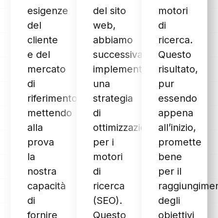
esigenze
del sito
motori
del
web,
di
cliente
abbiamo
ricerca.
e del
successivamente
Questo
mercato
implementato
risultato,
di
una
pur
riferimento,
strategia
essendo
mettendo
di
appena
alla
ottimizzazione
all’inizio,
prova
per i
promette
la
motori
bene
nostra
di
per il
capacità
ricerca
raggiungime
di
(SEO).
degli
fornire
Questo
obiettivi