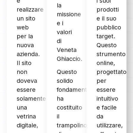
e
i suoi
la
realizzare
prodotti
missione
un sito
e il suo
e i
web
pubblico
valori
per la
target.
di
nuova
Questo
Veneta
azienda.
strumento
Ghiaccio.
Il sito
online,
non
Questo
progettato
doveva
solido
per
essere
fondamento
essere
solamente
ha
intuitivo
una
costituito
e facile
vetrina
il
da
digitale,
trampolino
utilizzare,