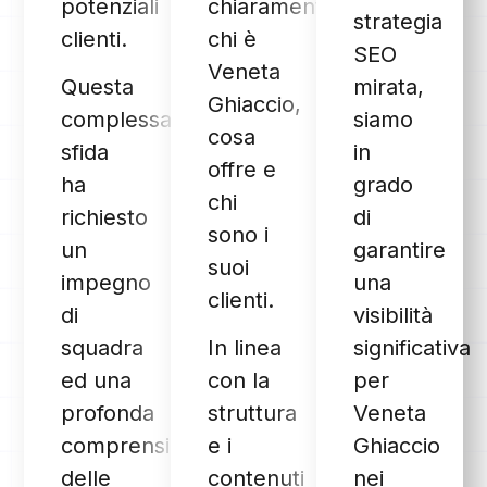
potenziali
chiaramente
strategia
clienti.
chi è
SEO
Veneta
Questa
mirata,
Ghiaccio,
complessa
siamo
cosa
sfida
in
offre e
ha
grado
chi
richiesto
di
sono i
un
garantire
suoi
impegno
una
clienti.
di
visibilità
squadra
In linea
significativa
ed una
con la
per
profonda
struttura
Veneta
comprensione
e i
Ghiaccio
delle
contenuti
nei