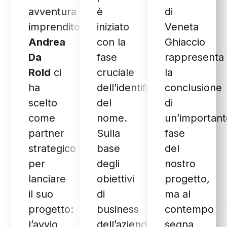
avventura
è
di
imprenditoriale,
iniziato
Veneta
Andrea
con la
Ghiaccio
Da
fase
rappresenta
Rold
ci
cruciale
la
ha
dell’identificazione
conclusione
scelto
del
di
come
nome.
un’important
partner
Sulla
fase
strategico
base
del
per
degli
nostro
lanciare
obiettivi
progetto,
il suo
di
ma al
progetto:
business
contempo
l’avvio
dell’azienda
segna