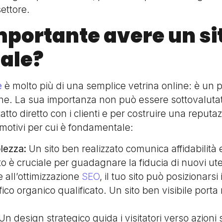
ettore.
mportante avere un si
ale?
e
è molto più di una semplice vetrina online: è un 
e. La sua importanza non può essere sottovalutat
atto diretto con i clienti e per costruire una reputa
 motivi per cui è fondamentale:
olezza:
Un sito ben realizzato comunica affidabilità e
to è cruciale per guadagnare la fiducia di nuovi ute
 all’ottimizzazione
SEO
, il tuo sito può posizionarsi i
ffico organico qualificato. Un sito ben visibile port
Un design strategico guida i visitatori verso azioni