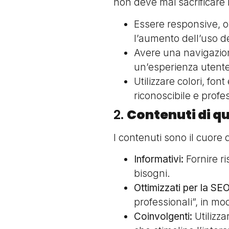
non deve mai sacrificare 
Essere responsive, ov
l’aumento dell’uso de
Avere una navigazione
un’esperienza utente
Utilizzare colori, fon
riconoscibile e profe
2.
Contenuti di qu
I contenuti sono il cuore
Informativi:
Fornire ri
bisogni.
Ottimizzati per la SEO
professionali”, in mod
Coinvolgenti:
Utilizza