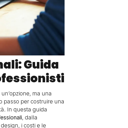
nali: Guida
ofessionisti
ù un’opzione, ma una
imo passo per costruire una
ità. In questa guida
fessionali
, dalla
design, i costi e le