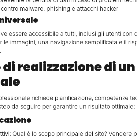
revenire la perdita di dati in caso di problemi tecni
e contro malware, phishing e attacchi hacker.
universale
e essere accessibile a tutti, inclusi gli utenti con 
per le immagini, una navigazione semplificata e il ri
.
 di realizzazione di un
ale
ofessionale richiede pianificazione, competenze te
 step da seguire per garantire un risultato ottimale:
icazione
tivi:
Qual è lo scopo principale del sito? Vendere pr