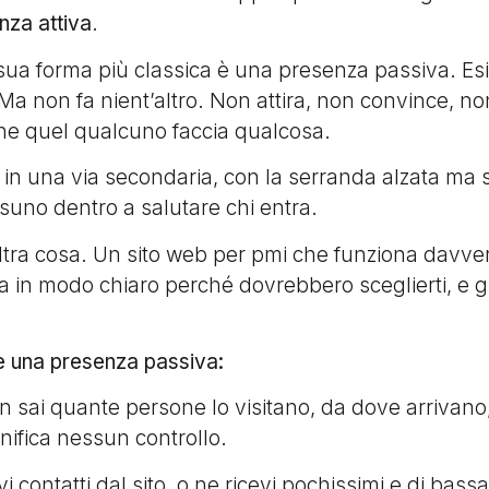
nza attiva
.
 sua forma più classica è una presenza passiva. Esi
. Ma non fa nient’altro. Non attira, non convince, n
che quel qualcuno faccia qualcosa.
in una via secondaria, con la serranda alzata ma
suno dentro a salutare chi entra.
ltra cosa. Un sito web per pmi che funziona davvero
 in modo chiaro perché dovrebbero sceglierti, e gui
o è una presenza passiva:
n sai quante persone lo visitano, da dove arrivano
nifica nessun controllo.
 contatti dal sito, o ne ricevi pochissimi e di bassa