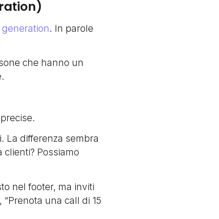
ration)
 generation
. In parole
persone che hanno un
e.
 precise.
zi. La differenza sembra
ta clienti? Possiamo
o nel footer, ma inviti
”, “Prenota una call di 15