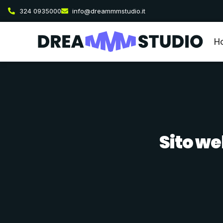
324 0935000
info@dreammmstudio.it
H
Sito we