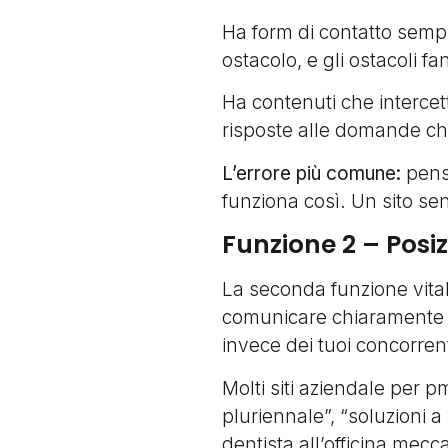
Ha form di contatto sempl
ostacolo, e gli ostacoli 
Ha contenuti che intercett
risposte alle domande che 
L’errore più comune:
pensa
funziona così. Un sito se
Funzione 2 – Posi
La seconda funzione vital
comunicare chiaramente c
invece dei tuoi concorrent
Molti siti aziendale per pm
pluriennale”, “soluzioni a
dentista all’officina mecc