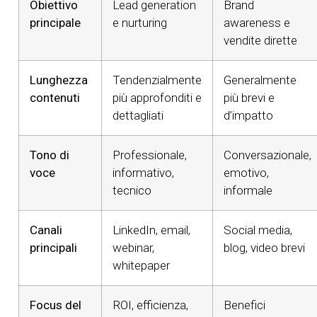
Obiettivo
Lead generation
Brand
principale
e nurturing
awareness e
vendite dirette
Lunghezza
Tendenzialmente
Generalmente
contenuti
più approfonditi e
più brevi e
dettagliati
d’impatto
Tono di
Professionale,
Conversazionale,
voce
informativo,
emotivo,
tecnico
informale
Canali
LinkedIn, email,
Social media,
principali
webinar,
blog, video brevi
whitepaper
Focus del
ROI, efficienza,
Benefici